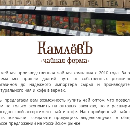
prev
емейная производственная чайная компания с 2010 года. За э
next
ремя мы прошли долгий путь от собственных розничн
агазинов до надежного импортера сырья и производите
турального чая и кофе в зернах.
ы предлагаем вам возможность купить чай оптом, что позвол
ам не только экономить на оптовых закупках, но и расшири
ыгодно свой ассортимент чай и кофе. Наш пройденный чайн
уть позволяет создавать продукцию, выделяющуюся в общ
ассе предложений на Российском рынке.