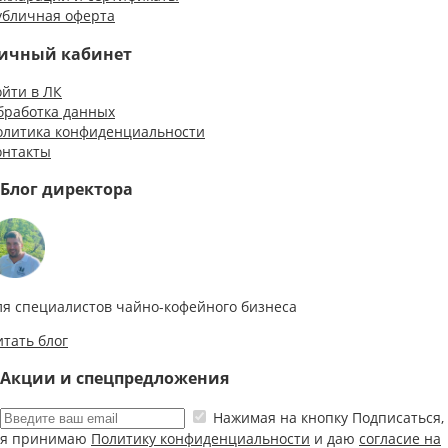
убличная оферта
ичный кабинет
ойти в ЛК
бработка данных
олитика конфиденциальности
онтакты
Блог директора
ля специалистов чайно-кофейного бизнеса
итать блог
Акции и спецпредложения
Нажимая на кнопку Подписаться,
я принимаю
Политику конфиденциальности
и даю
согласие на