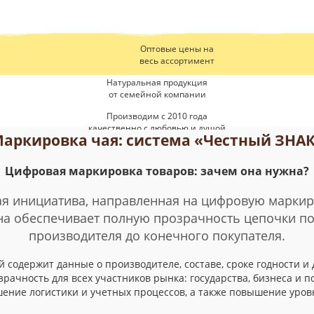
Оптовые цены на
весь ассортимент
Натуральная продукция
от семейной компании
Производим с 2010 года
качественно c любовью и душой
аркировка чая: система «Честный ЗНА
Производство полного
цикла от поля до чашки
Цифровая маркировка товаров: зачем она нужна?
ая инициатива, направленная на цифровую маркир
а обеспечивает полную прозрачность цепочки пос
производителя до конечного покупателя.
й содержит данные о производителе, составе, сроке годности и 
рачность для всех участников рынка: государства, бизнеса и 
ение логистики и учетных процессов, а также повышение уров