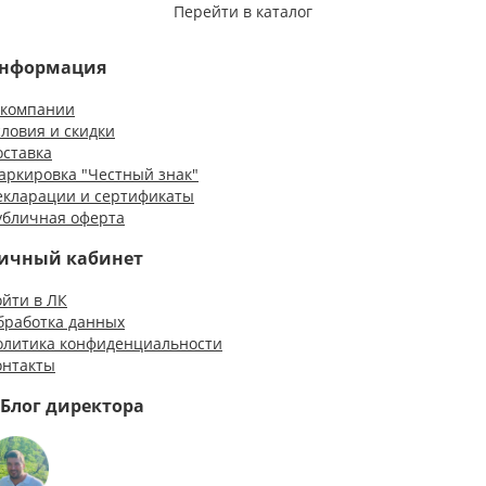
Перейти в каталог
нформация
 компании
словия и скидки
оставка
аркировка "Честный знак"
екларации и сертификаты
убличная оферта
ичный кабинет
ойти в ЛК
бработка данных
олитика конфиденциальности
онтакты
Блог директора