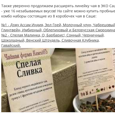
Также уверенно продолжаем расширять линейку чая в ЭКО Са
- уже 16 незабываемых вкусов! На сайте можно купить пробны
комбо наборы состоящие из 8 коробочек чая в Саше:
№1 - Дэжу Ассам Индия, Эрл Грей, Молочный улун, Чабрецовый
Глинтвейн, Имбирный, Облепиховый и Белорусская Смородина
№2 - Спелая Малинка, О, Барбарис!, Сонный, Черничный,
Шоколадный, Венский Штрудель, Сливочная Клубника,
Гавайский.