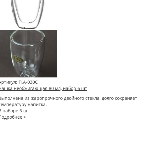
Артикул:
П.A-030С
Чашка необжигающая 80 мл, набор 6 шт
Выполнена из жаропрочного двойного стекла, долго сохраняет
температуру напитка.
В наборе 6 шт.
Подробнее >