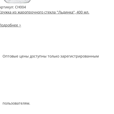
Артикул:
CH004
Кружка из жаропрочного стекла "Льдинка", 400 мл.
Подробнее >
Оптовые цены доступны только зарегистрированным
пользователям.