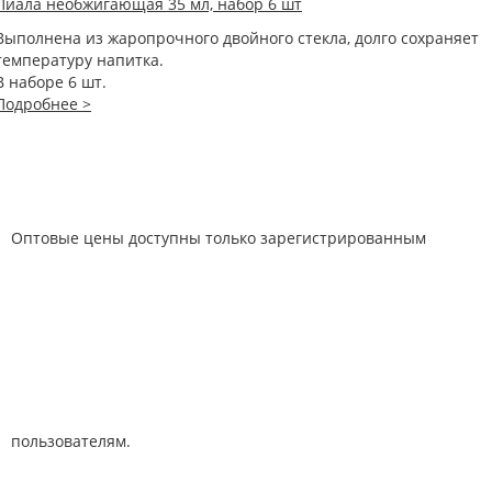
Пиала необжигающая 35 мл, набор 6 шт
Выполнена из жаропрочного двойного стекла, долго сохраняет
температуру напитка.
В наборе 6 шт.
Подробнее >
Оптовые цены доступны только зарегистрированным
пользователям.