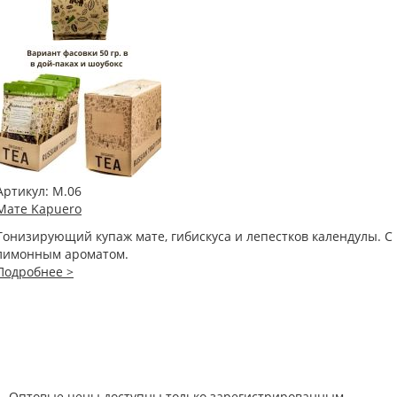
Артикул:
М.06
Мате Kapuero
Тонизирующий купаж мате, гибискуса и лепестков календулы. С
лимонным ароматом.
Подробнее >
Оптовые цены доступны только зарегистрированным