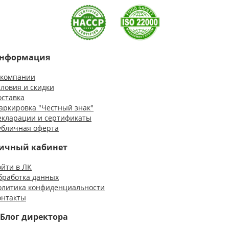
нформация
 компании
словия и скидки
оставка
аркировка "Честный знак"
екларации и сертификаты
убличная оферта
ичный кабинет
ойти в ЛК
бработка данных
олитика конфиденциальности
онтакты
Блог директора