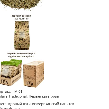
Артикул:
М.01
Мате Tradicional. Первая категория
Легендарный латиноамериканский напиток.
Подробнее >