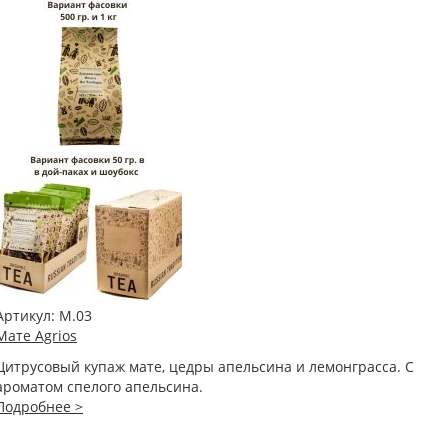
Артикул:
М.03
Мате Agrios
Цитрусовый купаж мате, цедры апельсина и лемонграсса. С
ароматом спелого апельсина.
Подробнее >