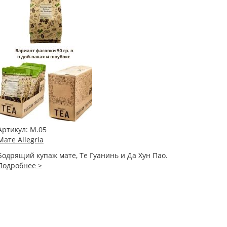
Артикул:
М.05
Мате Allegria
Бодрящий купаж мате, Те Гуанинь и Да Хун Пао.
Подробнее >