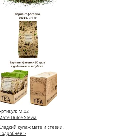
Артикул:
М.02
Мате Dulce Stevia
Сладкий купаж мате и стевии.
Подробнее >