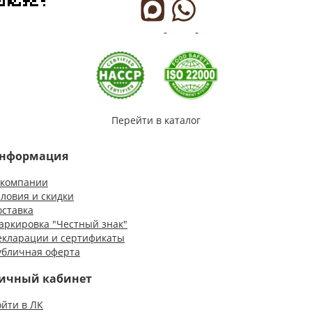
Перейти в каталог
нформация
 компании
словия и скидки
оставка
аркировка "Честный знак"
екларации и сертификаты
убличная оферта
ичный кабинет
ойти в ЛК